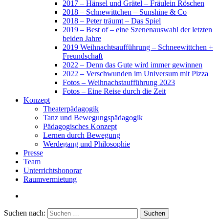
2017 – Hänsel und Grätel – Fräulein Röschen
2018 – Schnewittchen – Sunshine & Co
2018 – Peter träumt – Das Spiel
2019 – Best of – eine Szenenauswahl der letzten
beiden Jahre
2019 Weihnachtsaufführung – Schneewittchen +
Freundschaft
2022 – Denn das Gute wird immer gewinnen
2022 – Verschwunden im Universum mit Pizza
Fotos – Weihnachstaufführung 2023
Fotos – Eine Reise durch die Zeit
Konzept
Theaterpädagogik
Tanz und Bewegungspädagogik
Pädagogisches Konzept
Lernen durch Bewegung
Werdegang und Philosophie
Presse
Team
Unterrichtshonorar
Raumvermietung
Suchen nach: