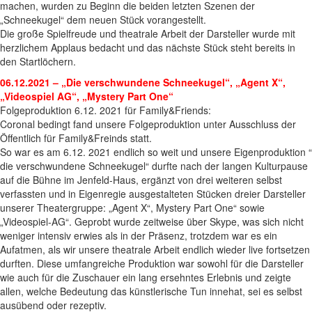
machen, wurden zu Beginn die beiden letzten Szenen der
„Schneekugel“ dem neuen Stück vorangestellt.
Die große Spielfreude und theatrale Arbeit der Darsteller wurde mit
herzlichem Applaus bedacht und das nächste Stück steht bereits in
den Startlöchern.
06.12.2021 – „Die verschwundene Schneekugel“, „Agent X“,
„Videospiel AG“, „Mystery Part One“
Folgeproduktion 6.12. 2021 für Family&Friends:
Coronal bedingt fand unsere Folgeproduktion unter Ausschluss der
Öffentlich für Family&Freinds statt.
So war es am 6.12. 2021 endlich so weit und unsere Eigenproduktion “
die verschwundene Schneekugel“ durfte nach der langen Kulturpause
auf die Bühne im Jenfeld-Haus, ergänzt von drei weiteren selbst
verfassten und in Eigenregie ausgestalteten Stücken dreier Darsteller
unserer Theatergruppe: „Agent X“, Mystery Part One“ sowie
„Videospiel-AG“. Geprobt wurde zeitweise über Skype, was sich nicht
weniger intensiv erwies als in der Präsenz, trotzdem war es ein
Aufatmen, als wir unsere theatrale Arbeit endlich wieder live fortsetzen
durften. Diese umfangreiche Produktion war sowohl für die Darsteller
wie auch für die Zuschauer ein lang ersehntes Erlebnis und zeigte
allen, welche Bedeutung das künstlerische Tun innehat, sei es selbst
ausübend oder rezeptiv.