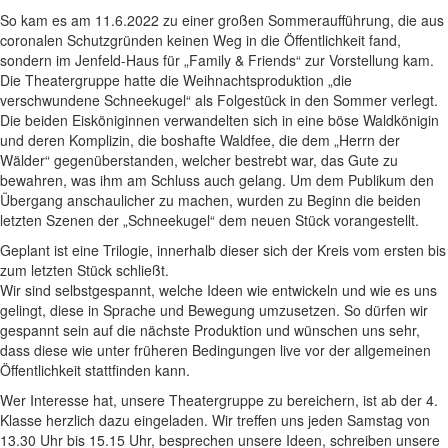
So kam es am 11.6.2022 zu einer großen Sommeraufführung, die aus
coronalen Schutzgründen keinen Weg in die Öffentlichkeit fand,
sondern im Jenfeld-Haus für „Family & Friends“ zur Vorstellung kam.
Die Theatergruppe hatte die Weihnachtsproduktion „die
verschwundene Schneekugel“ als Folgestück in den Sommer verlegt.
Die beiden Eisköniginnen verwandelten sich in eine böse Waldkönigin
und deren Komplizin, die boshafte Waldfee, die dem „Herrn der
Wälder“ gegenüberstanden, welcher bestrebt war, das Gute zu
bewahren, was ihm am Schluss auch gelang. Um dem Publikum den
Übergang anschaulicher zu machen, wurden zu Beginn die beiden
letzten Szenen der „Schneekugel“ dem neuen Stück vorangestellt.
Geplant ist eine Trilogie, innerhalb dieser sich der Kreis vom ersten bis
zum letzten Stück schließt.
Wir sind selbstgespannt, welche Ideen wie entwickeln und wie es uns
gelingt, diese in Sprache und Bewegung umzusetzen. So dürfen wir
gespannt sein auf die nächste Produktion und wünschen uns sehr,
dass diese wie unter früheren Bedingungen live vor der allgemeinen
Öffentlichkeit stattfinden kann.
Wer Interesse hat, unsere Theatergruppe zu bereichern, ist ab der 4.
Klasse herzlich dazu eingeladen. Wir treffen uns jeden Samstag von
13.30 Uhr bis 15.15 Uhr, besprechen unsere Ideen, schreiben unsere