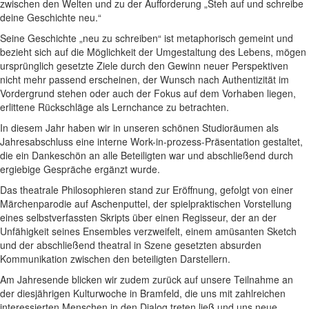
zwischen den Welten und zu der Aufforderung „Steh auf und schreibe
deine Geschichte neu.“
Seine Geschichte „neu zu schreiben“ ist metaphorisch gemeint und
bezieht sich auf die Möglichkeit der Umgestaltung des Lebens, mögen
ursprünglich gesetzte Ziele durch den Gewinn neuer Perspektiven
nicht mehr passend erscheinen, der Wunsch nach Authentizität im
Vordergrund stehen oder auch der Fokus auf dem Vorhaben liegen,
erlittene Rückschläge als Lernchance zu betrachten.
In diesem Jahr haben wir in unseren schönen Studioräumen als
Jahresabschluss eine interne Work-in-prozess-Präsentation gestaltet,
die ein Dankeschön an alle Beteiligten war und abschließend durch
ergiebige Gespräche ergänzt wurde.
Das theatrale Philosophieren stand zur Eröffnung, gefolgt von einer
Märchenparodie auf Aschenputtel, der spielpraktischen Vorstellung
eines selbstverfassten Skripts über einen Regisseur, der an der
Unfähigkeit seines Ensembles verzweifelt, einem amüsanten Sketch
und der abschließend theatral in Szene gesetzten absurden
Kommunikation zwischen den beteiligten Darstellern.
Am Jahresende blicken wir zudem zurück auf unsere Teilnahme an
der diesjährigen Kulturwoche in Bramfeld, die uns mit zahlreichen
interessierten Menschen in den Dialog treten ließ und uns neue