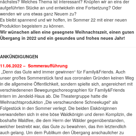
nächstes? Welches Thema ist interessant? Knüpfen wir an eins der
aufgeführten Stücke an und entwickeln eine Fortsetzung? Oder
wenden wir uns etwas ganz Neuem zu?
Es bleibt spannend und wir hoffen, im Sommer 22 mit einer neuen
Produktion begeistern zu können.
Wir wünschen allen eine gesegnete Weihnachtszeit, einen guten
Übergang in 2022 und ein gesundes und frohes neues Jahr!
ANKÜNDIGUNGEN
11.06.2022 – Sommeraufführung
„Denn das Gute wird immer gewinnen“ für Family&Friends. Auch
unser großes Sommerstück fand aus coronalen Gründen keinen Weg
in die allgemeine Öffentlichkeit, sondern spielte sich, angereichert mit
verschiedenenen Bewegungschoreographien für Family&Friends
intern im Jendeld-Haus ab. Die Theatergruppe hatte die
Weihnachtsproduktion „Die verschwundene Schneekugel“ als
Folgestück in den Sommer verlegt. Die beiden Eisköniginnen
verwandelten sich in eine böse Waldkönigin und deren Komplizin, die
boshafte Waldfee, die dem Herrn der Wälder gegenüberstanden,
welcher bestrebt war, das Gute zu bewahren, das ihm letztendlich
auch gelang. Um dem Publikum den Übergang anschaulicher zu