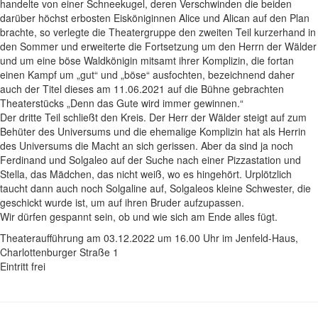
handelte von einer Schneekugel, deren Verschwinden die beiden
darüber höchst erbosten Eisköniginnen Alice und Alican auf den Plan
brachte, so verlegte die Theatergruppe den zweiten Teil kurzerhand in
den Sommer und erweiterte die Fortsetzung um den Herrn der Wälder
und um eine böse Waldkönigin mitsamt ihrer Komplizin, die fortan
einen Kampf um „gut“ und „böse“ ausfochten, bezeichnend daher
auch der Titel dieses am 11.06.2021 auf die Bühne gebrachten
Theaterstücks „Denn das Gute wird immer gewinnen.“
Der dritte Teil schließt den Kreis. Der Herr der Wälder steigt auf zum
Behüter des Universums und die ehemalige Komplizin hat als Herrin
des Universums die Macht an sich gerissen. Aber da sind ja noch
Ferdinand und Solgaleo auf der Suche nach einer Pizzastation und
Stella, das Mädchen, das nicht weiß, wo es hingehört. Urplötzlich
taucht dann auch noch Solgaline auf, Solgaleos kleine Schwester, die
geschickt wurde ist, um auf ihren Bruder aufzupassen.
Wir dürfen gespannt sein, ob und wie sich am Ende alles fügt.
Theateraufführung am 03.12.2022 um 16.00 Uhr im Jenfeld-Haus,
Charlottenburger Straße 1
Eintritt frei