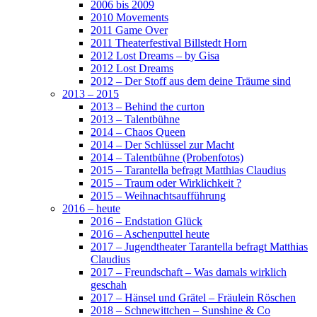
2006 bis 2009
2010 Movements
2011 Game Over
2011 Theaterfestival Billstedt Horn
2012 Lost Dreams – by Gisa
2012 Lost Dreams
2012 – Der Stoff aus dem deine Träume sind
2013 – 2015
2013 – Behind the curton
2013 – Talentbühne
2014 – Chaos Queen
2014 – Der Schlüssel zur Macht
2014 – Talentbühne (Probenfotos)
2015 – Tarantella befragt Matthias Claudius
2015 – Traum oder Wirklichkeit ?
2015 – Weihnachtsaufführung
2016 – heute
2016 – Endstation Glück
2016 – Aschenputtel heute
2017 – Jugendtheater Tarantella befragt Matthias
Claudius
2017 – Freundschaft – Was damals wirklich
geschah
2017 – Hänsel und Grätel – Fräulein Röschen
2018 – Schnewittchen – Sunshine & Co