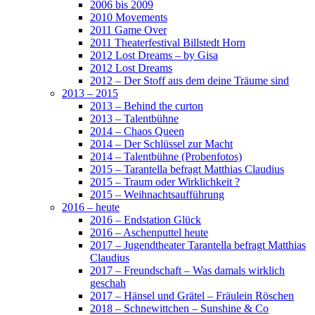
2006 bis 2009
2010 Movements
2011 Game Over
2011 Theaterfestival Billstedt Horn
2012 Lost Dreams – by Gisa
2012 Lost Dreams
2012 – Der Stoff aus dem deine Träume sind
2013 – 2015
2013 – Behind the curton
2013 – Talentbühne
2014 – Chaos Queen
2014 – Der Schlüssel zur Macht
2014 – Talentbühne (Probenfotos)
2015 – Tarantella befragt Matthias Claudius
2015 – Traum oder Wirklichkeit ?
2015 – Weihnachtsaufführung
2016 – heute
2016 – Endstation Glück
2016 – Aschenputtel heute
2017 – Jugendtheater Tarantella befragt Matthias
Claudius
2017 – Freundschaft – Was damals wirklich
geschah
2017 – Hänsel und Grätel – Fräulein Röschen
2018 – Schnewittchen – Sunshine & Co